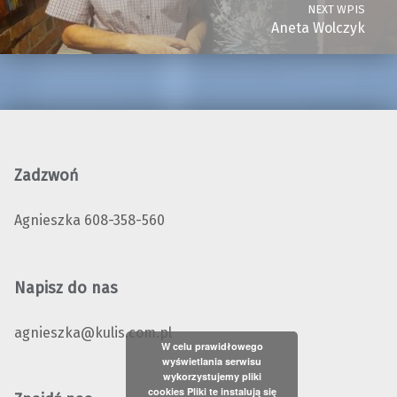
NEXT WPIS
Aneta Wolczyk
Zadzwoń
Agnieszka 608-358-560
Napisz do nas
agnieszka@kulis.com.pl
W celu prawidłowego
wyświetlania serwisu
wykorzystujemy pliki
cookies Pliki te instalują się