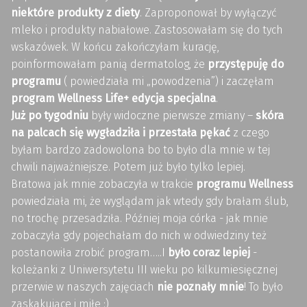
niektóre produkty z diety
. Zaproponował by wyłączyć
mleko i produkty nabiałowe. Zastosowałam się do tych
wskazówek. W końcu zakończyłam kurację,
poinformowałam panią dermatolog, że
przystępuję do
programu
( powiedziała mi „powodzenia”) i zaczęłam
program Wellness Life+ edycja specjalna
.
Już po tygodniu
były widoczne pierwsze zmiany –
skóra
na palcach się wygładziła i przestała pękać
z czego
byłam bardzo zadowolona bo to było dla mnie w tej
chwili najważniejsze. Potem już było tylko lepiej.
Bratowa jak mnie zobaczyła w trakcie
programu Wellness
powiedziała mi, że wyglądam jak wtedy gdy brałam ślub,
no trochę przesadziła. Później moja córka - jak mnie
zobaczyła gdy pojechałam do nich w odwiedziny też
postanowiła zrobić program…..I
było coraz lepiej
-
koleżanki z Uniwersytetu III wieku po kilkumiesięcznej
przerwie w naszych zajęciach
nie poznały mnie
! To było
zaskakujące i miłe :)