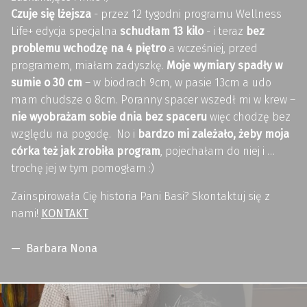
Czuje się lżejsza
- przez 12 tygodni programu Wellness
Life+ edycja specjalna
schudłam 13 kilo
- i teraz
bez
problemu wchodzę na 4 piętro
a wcześniej, przed
programem, miałam zadyszkę.
Moje wymiary spadły w
sumie o 30 cm
– w biodrach 9cm, w pasie 13cm a udo
mam chudsze o 8cm. Poranny spacer wszedł mi w krew –
nie wyobrażam sobie dnia bez spaceru
więc chodzę bez
względu na pogodę. No i
bardzo mi zależało, żeby moja
córka też jak zrobiła program
, pojechałam do niej i …
trochę jej w tym pomogłam :)
Zainspirowała Cię historia Pani Basi? Skontaktuj się z
nami!
KONTAKT
Barbara Nona
Skip back to main navigation
Post navigation