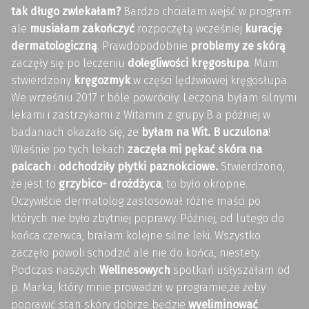
tak długo zwlekałam?
Bardzo chciałam wejść w program
ale
musiałam zakończyć
rozpoczętą wcześniej
kurację
dermatologiczną
. Prawdopodobnie
problemy ze skórą
zaczęły się
po leczeniu
dolegliwości kręgosłupa
. Mam
stwierdzony
kręgozmyk
w części lędźwiowej kręgosłupa.
We wrześniu 2017 r bóle powróciły. Leczona byłam silnymi
lekami i zastrzykami z Witamin z grupy B a później w
badaniach okazało się, że
byłam na Wit. B uczulona
!
Właśnie po tych lekach
zaczęła mi pękać skóra na
palcach
i
odchodziły płytki paznokciowe.
Stwierdzono,
że jest to
grzybico- drożdżyca
, to było okropne.
Oczywiście dermatolog zastosował różne maści po
których nie było zbytniej poprawy. Później, od lutego do
końca czerwca, brałam kolejne silne leki. Wszystko
zaczęło powoli schodzić ale nie do końca, niestety.
Podczas naszych
Wellnesowych
spotkań usłyszałam od
p. Marka, który mnie prowadził w programie,że żeby
poprawić stan skóry dobrze będzie
wyeliminować