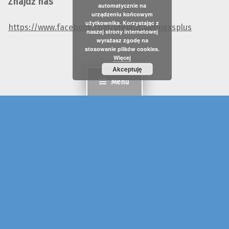
Znajdź nas
automatycznie na
urządzeniu końcowym
użytkownika. Korzystając z
https://www.facebook.com/lifeplus.wellnessplus
naszej strony internetowej
wyrażasz zgodę na
stosowanie plików cookies.
Więcej
Akceptuję
Menu