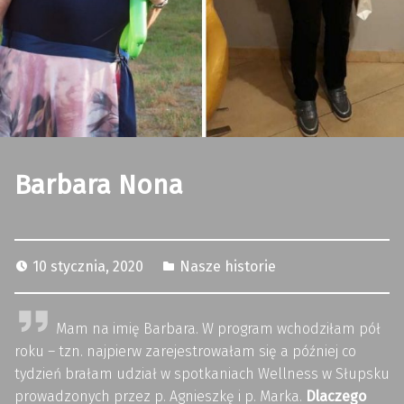
Barbara Nona
10 stycznia, 2020
Nasze historie
Mam na imię Barbara. W program wchodziłam pół
roku – tzn. najpierw zarejestrowałam się a później co
tydzień brałam udział w spotkaniach Wellness w Słupsku
prowadzonych przez p. Agnieszkę i p. Marka.
Dlaczego