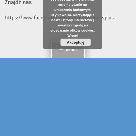
Znajdź nas
automatycznie na
urządzeniu końcowym
użytkownika. Korzystając z
https://www.facebook.com/lifeplus.wellnessplus
naszej strony internetowej
wyrażasz zgodę na
stosowanie plików cookies.
Więcej
Akceptuję
Menu