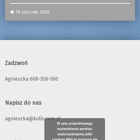
10 stycznia, 2020
Zadzwoń
Agnieszka 608-358-560
Napisz do nas
agnieszka@kulis.com.pl
W celu prawidłowego
wyświetlania serwisu
wykorzystujemy pliki
cookies Pliki te instalują się